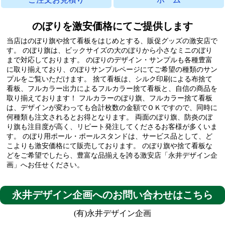
のぼりを激安価格にてご提供します
当店はのぼり旗や捨て看板をはじめとする、販促グッズの激安店で
す。
のぼり旗は、ビックサイズの大のぼりから小さなミニのぼり
まで対応しております。
のぼりのデザイン・サンプルも各種豊富
に取り揃えており、のぼりサンプルページにてご希望の種類のサン
プルをご覧いただけます。
捨て看板は、シルク印刷による布捨て
看板、フルカラー出力によるフルカラー捨て看板と、自信の商品を
取り揃えております！
フルカラーのぼり旗、フルカラー捨て看板
は、デザインが変わっても合計枚数の金額でＯＫですので、同時に
何種類も注文されるとお得となります。
両面のぼり旗、防炎のぼ
り旗も注目度が高く、リピート発注してくださるお客様が多くいま
す。
のぼり用ポール・ポールスタンドは、サービス品として、ど
こよりも激安価格にて販売しております。
のぼり旗や捨て看板な
どをご希望でしたら、豊富な品揃えを誇る激安店「永井デザイン企
画」へお任せください。
永井デザイン企画へのお問い合わせはこちら
(有)永井デザイン企画