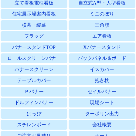
立て看板電柱看板
自立式A型・人型看板
住宅展示場案内看板
ミニのぼり
横幕・縦幕
三角旗
フラッグ
エア看板
バナースタンドTOP
Xバナースタンド
ロールスクリーンバナー
バックパネル＆ボード
バナースクリーン
イスカバー
テーブルカバー
抱き枕
Ｐバナー
セイルバナー
ドルフィンバナー
現場シート
はっぴ
ターポリン出力
スチレンボード
会社概要
ご注文お見積り
ホーム