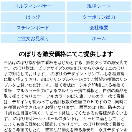
ドルフィンバナー
現場シート
はっぴ
ターポリン出力
スチレンボード
会社概要
ご注文お見積り
ホーム
のぼりを激安価格にてご提供します
当店はのぼり旗や捨て看板をはじめとする、販促グッズの激安店で
す。
のぼり旗は、ビックサイズの大のぼりから小さなミニのぼり
まで対応しております。
のぼりのデザイン・サンプルも各種豊富
に取り揃えており、のぼりサンプルページにてご希望の種類のサン
プルをご覧いただけます。
捨て看板は、シルク印刷による布捨て
看板、フルカラー出力によるフルカラー捨て看板と、自信の商品を
取り揃えております！
フルカラーのぼり旗、フルカラー捨て看板
は、デザインが変わっても合計枚数の金額でＯＫですので、同時に
何種類も注文されるとお得となります。
両面のぼり旗、防炎のぼ
り旗も注目度が高く、リピート発注してくださるお客様が多くいま
す。
のぼり用ポール・ポールスタンドは、サービス品として、ど
こよりも激安価格にて販売しております。
のぼり旗や捨て看板な
どをご希望でしたら、豊富な品揃えを誇る激安店「永井デザイン企