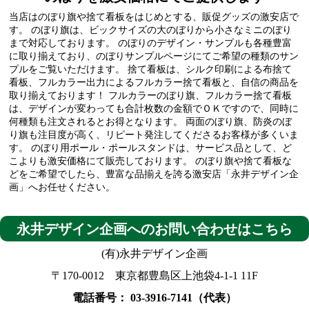
当店はのぼり旗や捨て看板をはじめとする、販促グッズの激安店で
す。
のぼり旗は、ビックサイズの大のぼりから小さなミニのぼり
まで対応しております。
のぼりのデザイン・サンプルも各種豊富
に取り揃えており、のぼりサンプルページにてご希望の種類のサン
プルをご覧いただけます。
捨て看板は、シルク印刷による布捨て
看板、フルカラー出力によるフルカラー捨て看板と、自信の商品を
取り揃えております！
フルカラーのぼり旗、フルカラー捨て看板
は、デザインが変わっても合計枚数の金額でＯＫですので、同時に
何種類も注文されるとお得となります。
両面のぼり旗、防炎のぼ
り旗も注目度が高く、リピート発注してくださるお客様が多くいま
す。
のぼり用ポール・ポールスタンドは、サービス品として、ど
こよりも激安価格にて販売しております。
のぼり旗や捨て看板な
どをご希望でしたら、豊富な品揃えを誇る激安店「永井デザイン企
画」へお任せください。
永井デザイン企画へのお問い合わせはこちら
(有)永井デザイン企画
〒170-0012 東京都豊島区上池袋4-1-1 11F
電話番号： 03-3916-7141（代表）